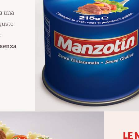
ra una
gusto
a
senza
LE 