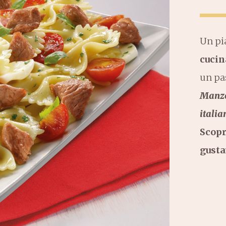
Un pi
cucin
un pa
Manzo
italia
Scopr
gusta