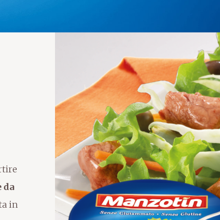
tire
e da
ta in